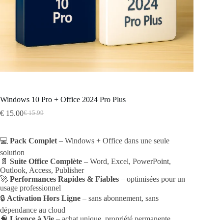
Windows 10 Pro + Office 2024 Pro Plus
€
15.00
€
15.99
Original
Current
price
price
was:
is:
💻
Pack Complet
– Windows + Office dans une seule
€ 15.99.
€ 15.00.
solution
📄
Suite Office Complète
– Word, Excel, PowerPoint,
Outlook, Access, Publisher
🚀
Performances Rapides & Fiables
– optimisées pour un
usage professionnel
🔒
Activation Hors Ligne
– sans abonnement, sans
dépendance au cloud
🧠
Licence à Vie
– achat unique, propriété permanente