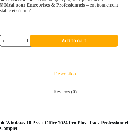
🌐
Idéal pour Entreprises & Professionnels
– environnement
stable et sécurisé
Windows
Add to cart
10
Pro
+
Office
2024
Pro
Plus
Description
quantity
Reviews (0)
💼
Windows 10 Pro + Office 2024 Pro Plus | Pack Professionnel
Complet