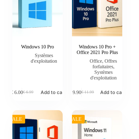
Windows 10 Pro
Windows 10 Pro +
Office 2021 Pro Plus
Systèmes
d'exploitation
Office
,
Offres
forfaitaires
,
Systèmes
d'exploitation
Add to cart
Add to cart
€
6.00
€
9.90
€
6.99
€
11.99
Original
Current
Original
Current
price
price
price
price
was:
is:
was:
is:
€ 6.99.
€ 6.00.
€ 11.99.
€ 9.90.
SALE
SALE