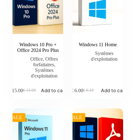
Windows 10 Pro +
Windows 11 Home
Office 2024 Pro Plus
Systèmes
Office
,
Offres
d'exploitation
forfaitaires
,
Systèmes
d'exploitation
Add to cart
Add to cart
€
15.00
€
6.00
€
15.99
€
6.19
Original
Current
Original
Current
price
price
price
price
was:
is:
was:
is:
€ 15.99.
€ 15.00.
€ 6.19.
€ 6.00.
SALE
SALE