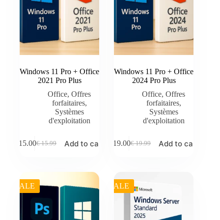
Windows 11 Pro + Office
Windows 11 Pro + Office
2021 Pro Plus
2024 Pro Plus
Office
,
Offres
Office
,
Offres
forfaitaires
,
forfaitaires
,
Systèmes
Systèmes
d'exploitation
d'exploitation
Add to cart
Add to cart
€
15.00
€
19.00
€
15.99
€
19.99
Original
Current
Original
Current
price
price
price
price
was:
is:
was:
is:
€ 15.99.
€ 15.00.
€ 19.99.
€ 19.00.
SALE
SALE