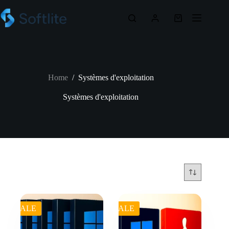
Skip
to
Shopping
content
cart
Home
/
Systèmes d'exploitation
Systèmes d'exploitation
SALE
SALE