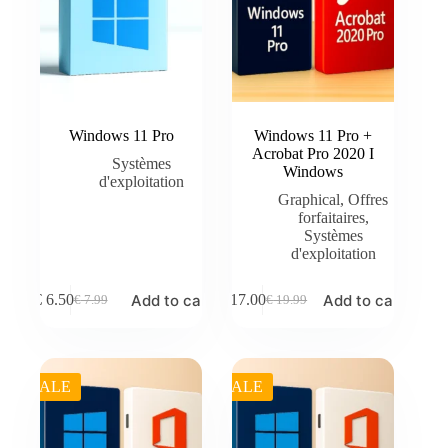
Windows 11 Pro
Windows 11 Pro +
Acrobat Pro 2020 I
Systèmes
Windows
d'exploitation
Graphical
,
Offres
forfaitaires
,
Systèmes
d'exploitation
Add to cart
Add to cart
€
6.50
€
17.00
€
7.99
€
19.99
Original
Current
Original
Current
price
price
price
price
was:
is:
was:
is:
€ 7.99.
€ 6.50.
€ 19.99.
€ 17.00.
SALE
SALE