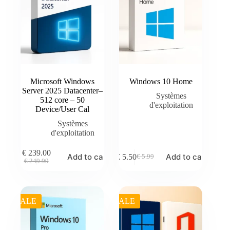
Microsoft Windows
Windows 10 Home
Server 2025 Datacenter–
Systèmes
512 core – 50
d'exploitation
Device/User Cal
Systèmes
d'exploitation
€
239.00
Add to cart
Add to cart
€
5.50
€
5.99
Original
Current
Original
Current
€
249.99
price
price
price
price
was:
is:
was:
is:
€ 249.99.
€ 239.00.
€ 5.99.
€ 5.50.
SALE
SALE