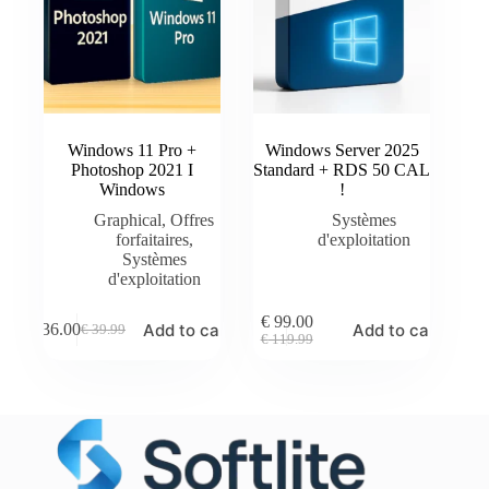
Windows 11 Pro +
Windows Server 2025
Photoshop 2021 I
Standard + RDS 50 CAL
Windows
!
Graphical
,
Offres
Systèmes
forfaitaires
,
d'exploitation
Systèmes
d'exploitation
€
99.00
Add to cart
Add to cart
€
36.00
€
39.99
Original
Current
Original
Current
€
119.99
price
price
price
price
was:
is:
was:
is:
€ 39.99.
€ 36.00.
€ 119.99.
€ 99.00.