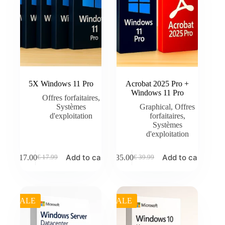
5X Windows 11 Pro
Acrobat 2025 Pro +
Windows 11 Pro
Offres forfaitaires
,
Systèmes
Graphical
,
Offres
d'exploitation
forfaitaires
,
Systèmes
d'exploitation
Add to cart
Add to cart
€
17.00
€
35.00
€
17.99
€
39.99
Original
Current
Original
Current
price
price
price
price
was:
is:
was:
is:
€ 17.99.
€ 17.00.
€ 39.99.
€ 35.00.
SALE
SALE