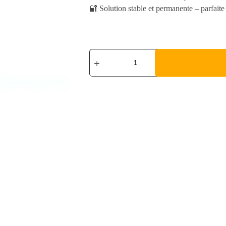
🔐 Solution stable et permanente – parfaite
Office
2024
Home
and
Business
quantity