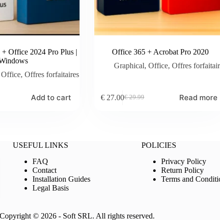
+ Office 2024 Pro Plus |
Office 365 + Acrobat Pro 2020
Windows
Graphical
,
Office
,
Offres forfaitai
,
Office
,
Offres forfaitaires
Add to cart
Read more
€
27.00
€
29.99
Original
Current
price
price
was:
is:
€ 29.99.
€ 27.00.
USEFUL LINKS
POLICIES
FAQ
Privacy Policy
Contact
Return Policy
Installation Guides
Terms and Conditi
Legal Basis
Copyright © 2026 - Soft SRL. All rights reserved.