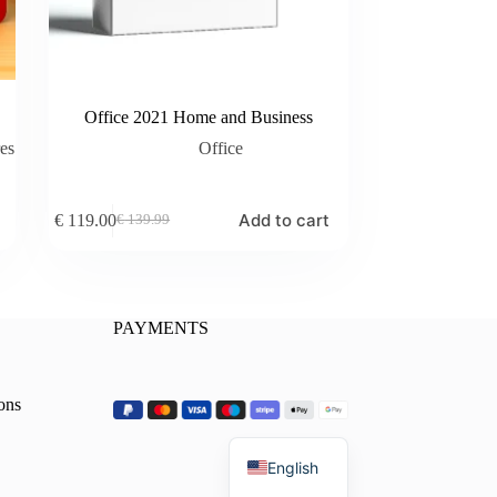
Office 2021 Home and Business
res
Office
Add to cart
€
119.00
€
139.99
Original
Current
price
price
was:
is:
€ 139.99.
€ 119.00.
PAYMENTS
ons
French
English