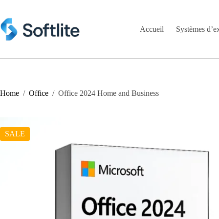
Skip
to
content
Accueil
Systèmes d’ex
Home
/
Office
/
Office 2024 Home and Business
SALE