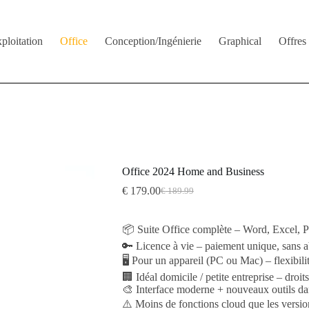
ploitation
Office
Conception/Ingénierie
Graphical
Offres 
Office 2024 Home and Business
€
179.00
€
189.99
Original
Current
price
price
was:
is:
📦 Suite Office complète – Word, Excel,
€ 189.99.
€ 179.00.
🔑 Licence à vie – paiement unique, sans
🖥️ Pour un appareil (PC ou Mac) – flexibilit
🏢 Idéal domicile / petite entreprise – dro
🎨 Interface moderne + nouveaux outils d
⚠️ Moins de fonctions cloud que les versi