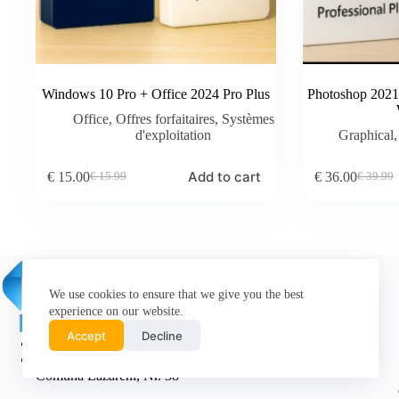
Windows 10 Pro + Office 2024 Pro Plus
Photoshop 2021 
Office
,
Offres forfaitaires
,
Systèmes
d'exploitation
Graphical
Add to cart
€
15.00
€
36.00
€
15.99
€
39.99
Original
Current
Original
Current
price
price
price
price
was:
is:
was:
is:
€ 15.99.
€ 15.00.
€ 39.99.
€ 36.00.
We use cookies to ensure that we give you the best
experience on our website.
Accept
Decline
Softlite SRL
Headquarters: Jud. Bihor, Sat Miheleu,
Comuna Lăzăreni, Nr. 38