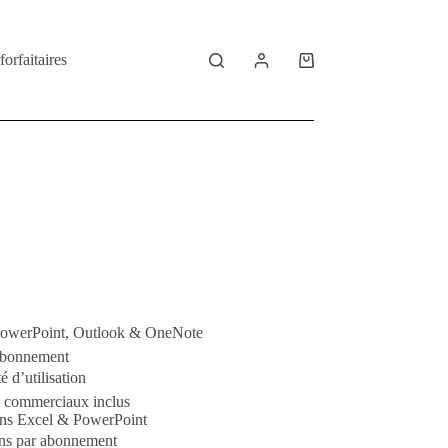
forfaitaires
Shopping
cart
 PowerPoint, Outlook & OneNote
 abonnement
é d’utilisation
its commerciaux inclus
ans Excel & PowerPoint
ons par abonnement