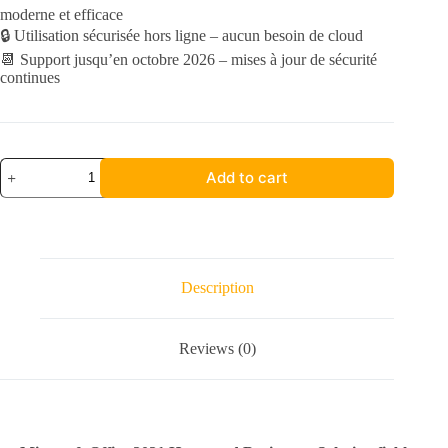
moderne et efficace
🔒 Utilisation sécurisée hors ligne – aucun besoin de cloud
📆 Support jusqu’en octobre 2026 – mises à jour de sécurité
continues
Office
Add to cart
2021
Home
and
Business
quantity
Description
Reviews (0)