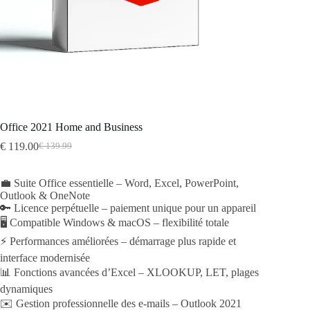
Office 2021 Home and Business
€
119.00
€
139.99
Original
Current
price
price
was:
is:
💼 Suite Office essentielle – Word, Excel, PowerPoint,
€ 139.99.
€ 119.00.
Outlook & OneNote
🔑 Licence perpétuelle – paiement unique pour un appareil
🖥️ Compatible Windows & macOS – flexibilité totale
⚡ Performances améliorées – démarrage plus rapide et
interface modernisée
📊 Fonctions avancées d’Excel – XLOOKUP, LET, plages
dynamiques
✉️ Gestion professionnelle des e-mails – Outlook 2021