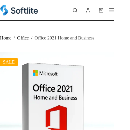
Skip
to
Shopping
content
cart
Home
/
Office
/
Office 2021 Home and Business
SALE