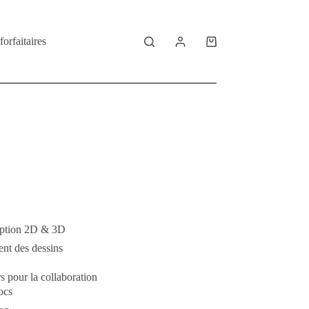
forfaitaires
Shopping
cart
eption 2D & 3D
ent des dessins
s pour la collaboration
ocs