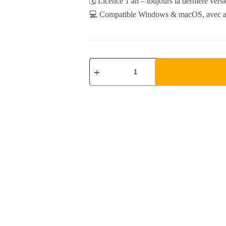
🗓️ Licence 1 an – toujours la dernière vers
💻 Compatible Windows & macOS, avec ac
Autodesk
AutoCAD
2026
-
1
year
quantity