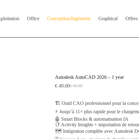
ploitation
Office
Conception/Ingénierie
Graphical
Offres 
Autodesk AutoCAD 2026 – 1 year
€
49.00
€
59.99
Original
Current
price
price
was:
is:
🏗️ Outil CAO professionnel pour la conc
€ 59.99.
€ 49.00.
⚡ Jusqu’à 11× plus rapide pour le chargem
🤖 Smart Blocks & automatisation IA
📑 Activity Insights + importation de retour
🗺️ Intégration complète avec Autodesk D