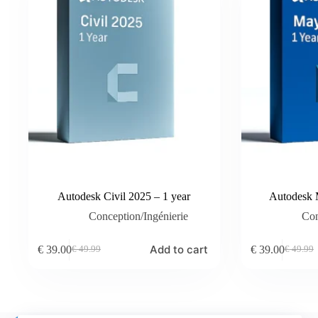
Autodesk Civil 2025 – 1 year
Autodesk 
Conception/Ingénierie
Con
Add to cart
€
39.00
€
39.00
€
49.99
€
49.99
Original
Current
Original
Current
price
price
price
price
was:
is:
was:
is:
€ 49.99.
€ 39.00.
€ 49.99.
€ 39.00.