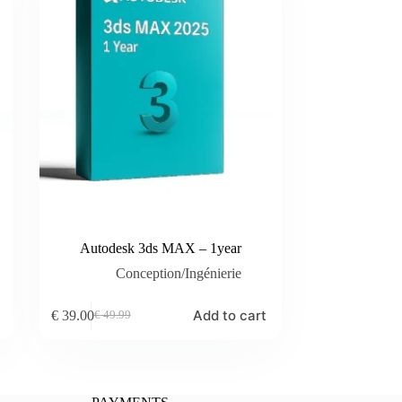
Autodesk 3ds MAX – 1year
Conception/Ingénierie
Add to cart
€
39.00
€
49.99
Original
Current
price
price
was:
is:
€ 49.99.
€ 39.00.