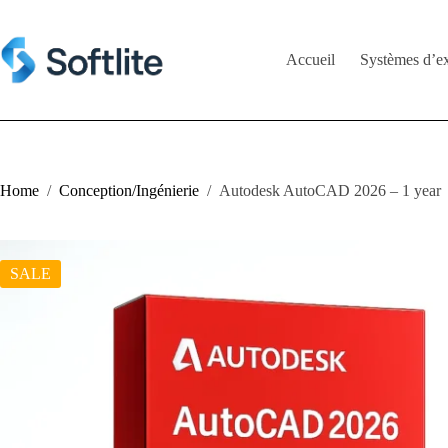
Skip
to
content
Accueil
Systèmes d’ex
Home
/
Conception/Ingénierie
/
Autodesk AutoCAD 2026 – 1 year
SALE