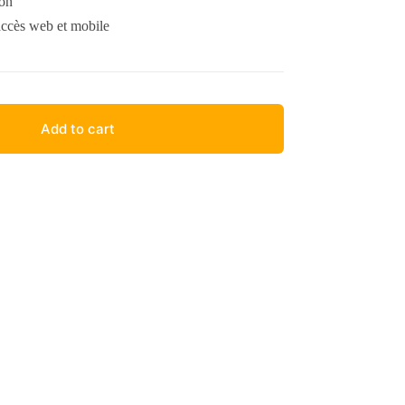
ion
cès web et mobile
Add to cart