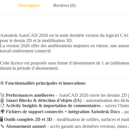
Description
Reviews (0)
Autodesk AutoCAD 2026 est la toute dernière version du logiciel CAO ph
pour le dessin 2D et la modélisation 3D.
La version 2026 offre des améliorations majeures en vitesse, une autom
travail entièrement connecté.
Cette licence est proposée sous forme d’abonnement de 1 an (utilisateu
durant la période d’abonnement.
⚙️
Fonctionnalités principales et innovations
🚀
Performances améliorées
– AutoCAD 2026 ouvre les dessins 2D 
🤖
Smart Blocks & détection d’objets (IA)
– automatisation des tâches
📑
Activity Insights & importation de commentaires
– suivez l’hist
🌍
Fichiers de support connectés + intégration Autodesk Docs
– par
🖥️
Outils complets 2D et 3D
– modélisation de solides, surfaces et mail
🔧
Abonnement annuel
– accès garanti aux dernières versions, mises 