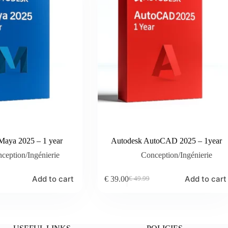
Maya 2025 – 1 year
Autodesk AutoCAD 2025 – 1year
ception/Ingénierie
Conception/Ingénierie
Add to cart
Add to cart
€
39.00
€
49.99
Original
Current
price
price
was:
is:
€ 49.99.
€ 39.00.