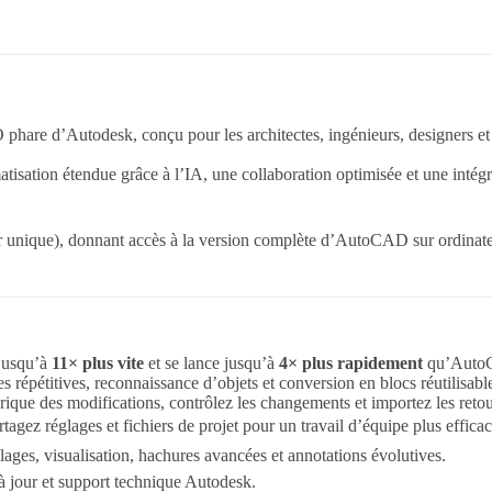
are d’Autodesk, conçu pour les architectes, ingénieurs, designers et p
atisation étendue grâce à l’IA, une collaboration optimisée et une inté
r unique), donnant accès à la version complète d’AutoCAD sur ordinateur
jusqu’à
11× plus vite
et se lance jusqu’à
4× plus rapidement
qu’Auto
 répétitives, reconnaissance d’objets et conversion en blocs réutilisables 
orique des modifications, contrôlez les changements et importez les r
tagez réglages et fichiers de projet pour un travail d’équipe plus efficac
lages, visualisation, hachures avancées et annotations évolutives.
à jour et support technique Autodesk.