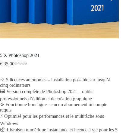
5 X Photoshop 2021
€
35.00
€
49.99
Original
Current
price
price
was:
is:
🎨 5 licences autonomes – installation possible sur jusqu’à
€ 49.99.
€ 35.00.
cinq ordinateurs
🖼️ Version complète de Photoshop 2021 – outils
professionnels d’édition et de création graphique
⚙️ Fonctionne hors ligne – aucun abonnement ni compte
requis
⚡ Optimisé pour les performances et le multitâche sous
Windows
📦 Livraison numérique instantanée et licence à vie pour les 5