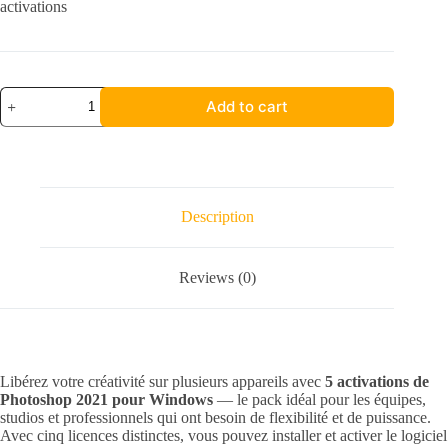
activations
5
Add to cart
X
Photoshop
2021
quantity
Description
Reviews (0)
Libérez votre créativité sur plusieurs appareils avec
5 activations de
Photoshop 2021 pour Windows
— le pack idéal pour les équipes,
studios et professionnels qui ont besoin de flexibilité et de puissance.
Avec cinq licences distinctes, vous pouvez installer et activer le logiciel