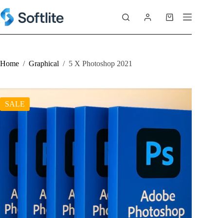
Skip
to
Shopping
content
cart
Home
/
Graphical
/
5 X Photoshop 2021
SALE