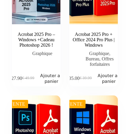
Acrobat 2025 Pro –
Acrobat 2025 Pro +
Windows +Cadeau
Office 2024 Pro Plus |
Photoshop 2026 !
Windows
Graphique
Graphique
,
Bureau
,
Offres
forfaitaires
Ajouter au
Ajouter au
€
27.90
€
35.00
€
49.99
€
39.99
Le
Le
Le
Le
panier
panier
prix
prix
prix
prix
initial
actuel
initial
actuel
était :
est :
était :
est :
€ 49.99.
€ 27.90.
€ 39.99.
€ 35.00.
VENTE
VENTE