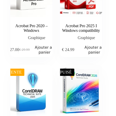
Acrobat Pro 2020 –
Acrobat Pro 2025 I
Windows
Windows compatibility
Graphique
Graphique
Ajouter au
Ajouter au
€
27.00
€
24.99
€
29.99
Le
Le
panier
panier
prix
prix
initial
actuel
était :
est :
€ 29.99.
€ 27.00.
VENTE
ÉPUISÉ