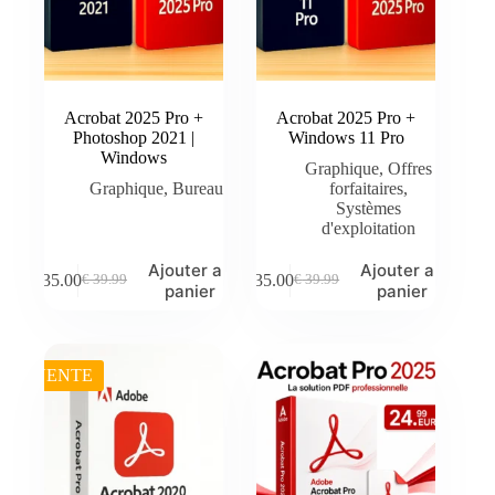
Acrobat 2025 Pro +
Acrobat 2025 Pro +
Photoshop 2021 |
Windows 11 Pro
Windows
Graphique
,
Offres
Graphique
,
Bureau
forfaitaires
,
Systèmes
d'exploitation
Ajouter au
Ajouter au
€
35.00
€
35.00
€
39.99
€
39.99
Le
Le
Le
Le
panier
panier
prix
prix
prix
prix
initial
actuel
initial
actuel
était :
est :
était :
est :
€ 39.99.
€ 35.00.
€ 39.99.
€ 35.00.
VENTE