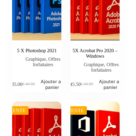
5 X Photoshop 2021
5X Acrobat Pro 2020 –
Windows
Graphique
,
Offres
forfaitaires
Graphique
,
Offres
forfaitaires
Ajouter au
Ajouter au
€
35.00
€
45.50
€
49.99
€
49.99
Le
Le
Le
Le
panier
panier
prix
prix
prix
prix
initial
actuel
initial
actuel
était :
est :
était :
est :
€ 49.99.
€ 35.00.
€ 49.99.
€ 45.50.
VENTE
VENTE