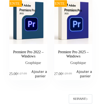
€ 59.99.
€ 55.00.
VENTE
VENTE
Premiere Pro 2022 –
Premiere Pro 2025 –
Windows
Windows
Graphique
Graphique
Ajouter au
Ajouter au
€
25.00
€
27.00
€
27.99
€
29.99
Le
Le
Le
Le
panier
panier
prix
prix
prix
prix
initial
actuel
initial
actuel
était :
est :
était :
est :
€ 27.99.
€ 25.00.
€ 29.99.
€ 27.00.
SUIVANT