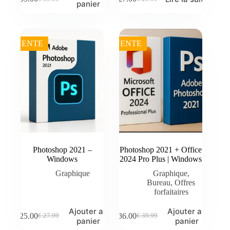
Le
Le
Le
Le
panier
prix
prix
prix
prix
initial
actuel
initial
actuel
était :
est :
était :
est :
€ 59.99.
€ 55.00.
€ 29.99.
€ 27.00.
VENTE
VENTE
Photoshop 2021 –
Photoshop 2021 + Office
Windows
2024 Pro Plus | Windows
Graphique
Graphique
,
Bureau
,
Offres
forfaitaires
Ajouter au
Ajouter au
€
25.00
€
36.00
€
27.99
€
39.99
Le
Le
Le
Le
panier
panier
prix
prix
prix
prix