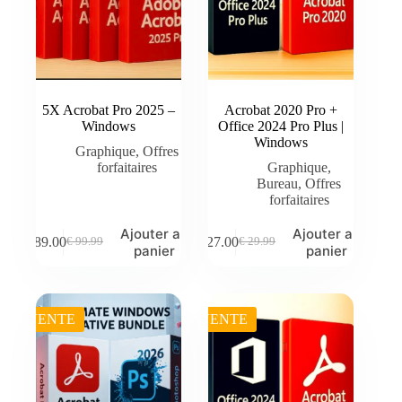
5X Acrobat Pro 2025 –
Acrobat 2020 Pro +
Windows
Office 2024 Pro Plus |
Windows
Graphique
,
Offres
forfaitaires
Graphique
,
Bureau
,
Offres
forfaitaires
Ajouter au
Ajouter au
€
89.00
€
27.00
€
99.99
€
29.99
Le
Le
Le
Le
panier
panier
prix
prix
prix
prix
initial
actuel
initial
actuel
était :
est :
était :
est :
€ 99.99.
€ 89.00.
€ 29.99.
€ 27.00.
VENTE
VENTE