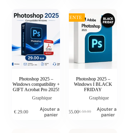
initial
actuel
initial
actuel
était :
est :
était :
est :
€ 27.99.
€ 25.00.
€ 39.99.
€ 36.00.
VENTE
Photoshop 2025 –
Photoshop 2025 –
Windows compatibility +
Windows I BLACK
GIFT Acrobat Pro 2025!
FRIDAY
Graphique
Graphique
Ajouter au
Ajouter au
€
29.00
€
55.00
€
59.99
Le
Le
panier
panier
prix
prix
initial
actuel
était :
est :