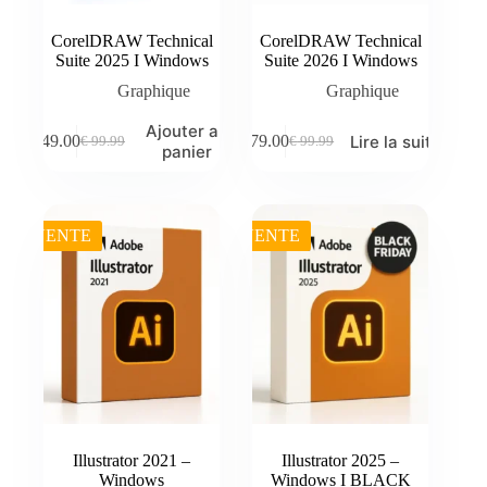
CorelDRAW Technical
CorelDRAW Technical
Suite 2025 I Windows
Suite 2026 I Windows
Graphique
Graphique
Ajouter au
Lire la suite
€
49.00
€
79.00
€
99.99
€
99.99
Le
Le
Le
Le
panier
prix
prix
prix
prix
initial
actuel
initial
actuel
était :
est :
était :
est :
€ 99.99.
€ 49.00.
€ 99.99.
€ 79.00.
VENTE
VENTE
Illustrator 2021 –
Illustrator 2025 –
Windows
Windows I BLACK