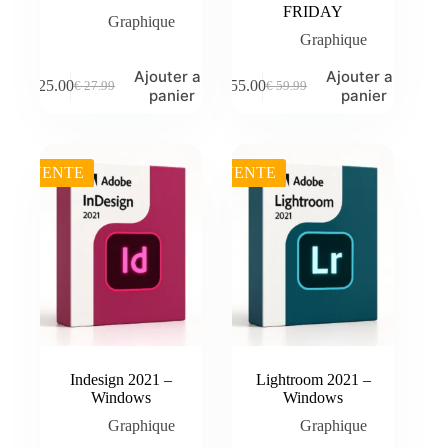
FRIDAY
Graphique
Graphique
Ajouter au
Ajouter au
€
25.00
€
55.00
€
27.99
€
59.99
Le
Le
Le
Le
panier
panier
prix
prix
prix
prix
initial
actuel
initial
actuel
était :
est :
était :
est :
€ 27.99.
€ 25.00.
€ 59.99.
€ 55.00.
VENTE
VENTE
Indesign 2021 –
Lightroom 2021 –
Windows
Windows
Graphique
Graphique