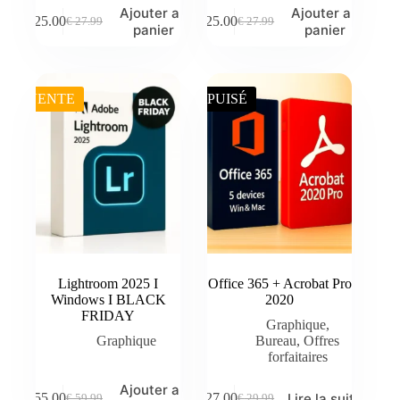
Ajouter au
Ajouter au
€
25.00
€
25.00
€
27.99
€
27.99
Le
Le
Le
Le
panier
panier
prix
prix
prix
prix
initial
actuel
initial
actuel
était :
est :
était :
est :
€ 27.99.
€ 25.00.
€ 27.99.
€ 25.00.
VENTE
ÉPUISÉ
Lightroom 2025 I
Office 365 + Acrobat Pro
Windows I BLACK
2020
FRIDAY
Graphique
,
Graphique
Bureau
,
Offres
forfaitaires
Ajouter au
Lire la suite
€
55.00
€
27.00
€
59.99
€
29.99